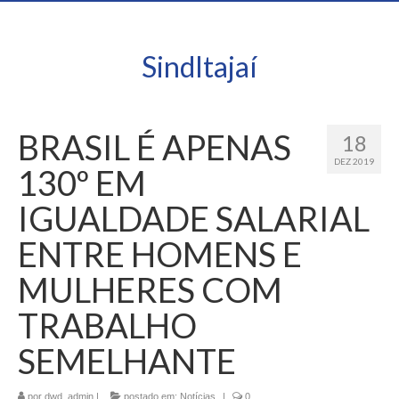
SindItajaí
BRASIL É APENAS
18
DEZ 2019
130º EM
IGUALDADE SALARIAL
ENTRE HOMENS E
MULHERES COM
TRABALHO
SEMELHANTE
por
dwd_admin
|
postado em:
Notícias
|
0