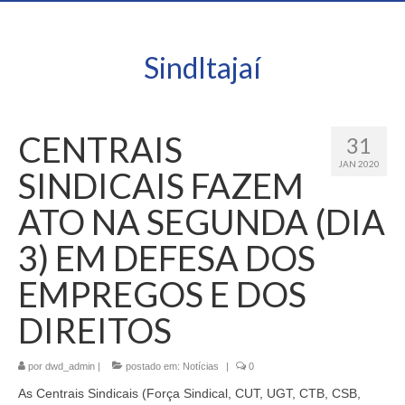
SindItajaí
CENTRAIS
31
JAN 2020
SINDICAIS FAZEM
ATO NA SEGUNDA (DIA
3) EM DEFESA DOS
EMPREGOS E DOS
DIREITOS
por
dwd_admin
|
postado em:
Notícias
|
0
As Centrais Sindicais (Força Sindical, CUT, UGT, CTB, CSB,