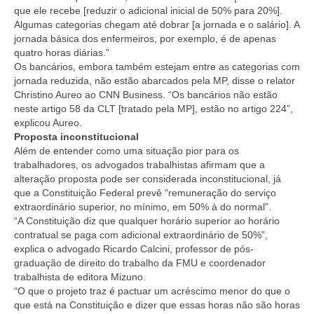
que ele recebe [reduzir o adicional inicial de 50% para 20%].
Algumas categorias chegam até dobrar [a jornada e o salário]. A
jornada básica dos enfermeiros, por exemplo, é de apenas
quatro horas diárias.”
Os bancários, embora também estejam entre as categorias com
jornada reduzida, não estão abarcados pela MP, disse o relator
Christino Aureo ao CNN Business. “Os bancários não estão
neste artigo 58 da CLT [tratado pela MP], estão no artigo 224”,
explicou Aureo.
Proposta inconstitucional
Além de entender como uma situação pior para os
trabalhadores, os advogados trabalhistas afirmam que a
alteração proposta pode ser considerada inconstitucional, já
que a Constituição Federal prevê “remuneração do serviço
extraordinário superior, no mínimo, em 50% à do normal”.
“A Constituição diz que qualquer horário superior ao horário
contratual se paga com adicional extraordinário de 50%”,
explica o advogado Ricardo Calcini, professor de pós-
graduação de direito do trabalho da FMU e coordenador
trabalhista de editora Mizuno.
“O que o projeto traz é pactuar um acréscimo menor do que o
que está na Constituição e dizer que essas horas não são horas