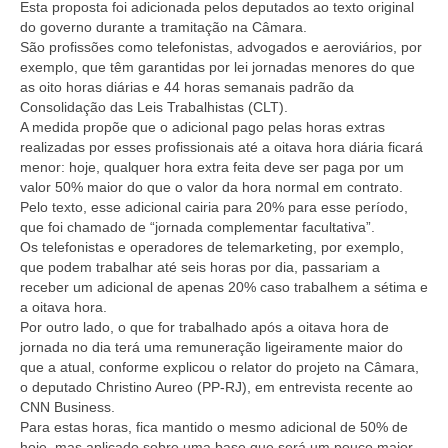
Esta proposta foi adicionada pelos deputados ao texto original
do governo durante a tramitação na Câmara.
São profissões como telefonistas, advogados e aeroviários, por
exemplo, que têm garantidas por lei jornadas menores do que
as oito horas diárias e 44 horas semanais padrão da
Consolidação das Leis Trabalhistas (CLT).
A medida propõe que o adicional pago pelas horas extras
realizadas por esses profissionais até a oitava hora diária ficará
menor: hoje, qualquer hora extra feita deve ser paga por um
valor 50% maior do que o valor da hora normal em contrato.
Pelo texto, esse adicional cairia para 20% para esse período,
que foi chamado de “jornada complementar facultativa”.
Os telefonistas e operadores de telemarketing, por exemplo,
que podem trabalhar até seis horas por dia, passariam a
receber um adicional de apenas 20% caso trabalhem a sétima e
a oitava hora.
Por outro lado, o que for trabalhado após a oitava hora de
jornada no dia terá uma remuneração ligeiramente maior do
que a atual, conforme explicou o relator do projeto na Câmara,
o deputado Christino Aureo (PP-RJ), em entrevista recente ao
CNN Business.
Para estas horas, fica mantido o mesmo adicional de 50% de
hoje, mas aplicado sobre uma base que será um pouco maior,