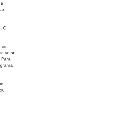
ma
que
o. O
rsos
se valor
 “Para
rograma
ue
mou