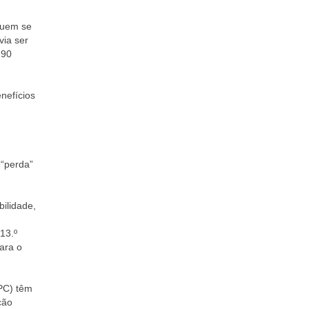
 quem se
via ser
 90
nefícios
 “perda”
bilidade,
13.º
ara o
BPC) têm
ção