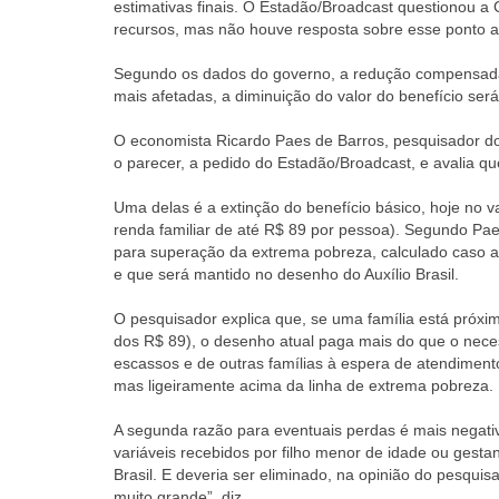
estimativas finais. O Estadão/Broadcast questionou a
recursos, mas não houve resposta sobre esse ponto a
Segundo os dados do governo, a redução compensada p
mais afetadas, a diminuição do valor do benefício será
O economista Ricardo Paes de Barros, pesquisador do 
o parecer, a pedido do Estadão/Broadcast, e avalia q
Uma delas é a extinção do benefício básico, hoje no v
renda familiar de até R$ 89 por pessoa). Segundo Pa
para superação da extrema pobreza, calculado caso a 
e que será mantido no desenho do Auxílio Brasil.
O pesquisador explica que, se uma família está próxi
dos R$ 89), o desenho atual paga mais do que o neces
escassos e de outras famílias à espera de atendimen
mas ligeiramente acima da linha de extrema pobreza.
A segunda razão para eventuais perdas é mais negati
variáveis recebidos por filho menor de idade ou gestant
Brasil. E deveria ser eliminado, na opinião do pesqui
muito grande”, diz.