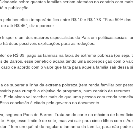
 Cidadania sobre quantas famílias seriam afetadas no cenário com mai
té a publicação.
elo benefício temporário fica entre R$ 10 e R$ 173. “Para 50% das f
 de até R$ 46”, diz o parecer.
Insper e um dos maiores especialistas do País em políticas sociais, a
ue há duas possíveis explicações para as reduções.
alor de R$ 89, pago às famílias na faixa de extrema pobreza (ou seja, 
es de Barros, esse benefício acaba tendo uma sobreposição com o val
caso de acordo com o valor que falta para aquela família sair dessa s
ma de superar a linha da extrema pobreza (tem renda familiar por pess
sário para cumprir o objetivo do programa, num cenário de recursos
to. E ela ainda vai receber mais do que uma pessoa com renda semelh
 Essa conclusão é citada pelo governo no documento.
va, segundo Paes de Barros. Trata-se do corte no máximo de benefíci
e. Hoje, esse limite é de sete, mas vai cair para cinco filhos com o Aux
sador. “Tem um quê aí de regular o tamanho da família, para não poder 