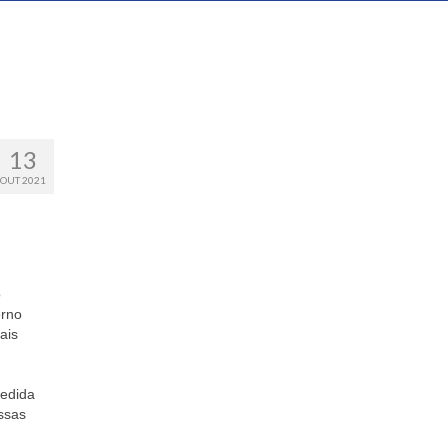
13
OUT 2021
o
erno
ais
medida
ssas