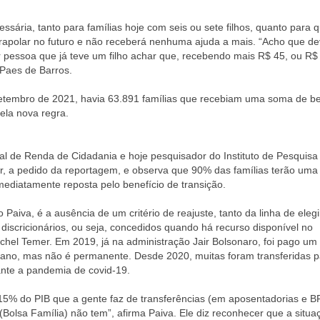
ssária, tanto para famílias hoje com seis ou sete filhos, quanto para
xtrapolar no futuro e não receberá nenhuma ajuda a mais. “Acho que de
er pessoa que já teve um filho achar que, recebendo mais R$ 45, ou R$
 Paes de Barros.
setembro de 2021, havia 63.891 famílias que recebiam uma soma de be
ela nova regra.
nal de Renda de Cidadania e hoje pesquisador do Instituto de Pesquisa
r, a pedido da reportagem, e observa que 90% das famílias terão uma
mediatamente reposta pelo benefício de transição.
Paiva, é a ausência de um critério de reajuste, tanto da linha de elegi
 discricionários, ou seja, concedidos quando há recurso disponível no
hel Temer. Em 2019, já na administração Jair Bolsonaro, foi pago um 
le ano, mas não é permanente. Desde 2020, muitas foram transferidas p
rante a pandemia de covid-19.
 15% do PIB que a gente faz de transferências (em aposentadorias e 
% (Bolsa Família) não tem”, afirma Paiva. Ele diz reconhecer que a situa