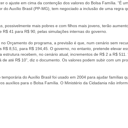
fazer o ajuste em cima da contenção dos valores do Bolsa Família. “É u
tor do Auxílio Brasil (PP-MG), tem negociado a inclusão de uma regra 
s, possivelmente mais pobres e com filhos mais jovens, terão aument
 de R$ 41 para R$ 90, pelas simulações internas do governo.
o no Orçamento do programa, a previsão é que, num cenário sem recu
s R$ 8,51, para R$ 194,45. O governo, no entanto, pretende elevar es
a estrutura recebem, no cenário atual, incrementos de R$ 2 a R$ 511.
rá de até R$ 10”, diz o documento. Os valores podem subir com um p
mporária do Auxílio Brasil foi usado em 2004 para ajudar famílias q
s auxílios para o Bolsa Família. O Ministério da Cidadania não infor