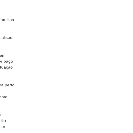
s
amílias
nalisou
têm
or pago
ituação
oa perto
ante,
os
ílio
ser