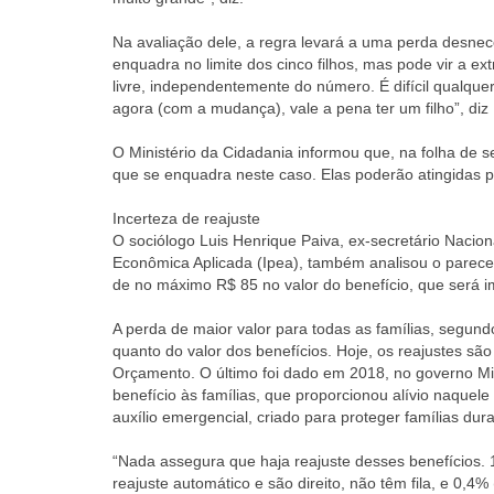
Na avaliação dele, a regra levará a uma perda desnece
enquadra no limite dos cinco filhos, mas pode vir a e
livre, independentemente do número. É difícil qualqu
agora (com a mudança), vale a pena ter um filho”, diz
O Ministério da Cidadania informou que, na folha de 
que se enquadra neste caso. Elas poderão atingidas p
Incerteza de reajuste
O sociólogo Luis Henrique Paiva, ex-secretário Nacio
Econômica Aplicada (Ipea), também analisou o parece
de no máximo R$ 85 no valor do benefício, que será i
A perda de maior valor para todas as famílias, segundo 
quanto do valor dos benefícios. Hoje, os reajustes são
Orçamento. O último foi dado em 2018, no governo Mic
benefício às famílias, que proporcionou alívio naque
auxílio emergencial, criado para proteger famílias du
“Nada assegura que haja reajuste desses benefícios.
reajuste automático e são direito, não têm fila, e 0,4