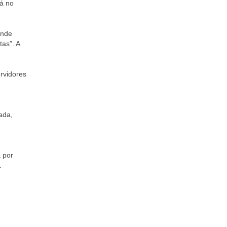
tá no
onde
as”. A
rvidores
ada,
 por
.