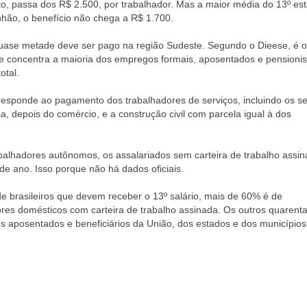
o, passa dos R$ 2.500, por trabalhador. Mas a maior média do 13º es
nhão, o benefício não chega a R$ 1.700.
quase metade deve ser pago na região Sudeste. Segundo o Dieese, é 
e concentra a maioria dos empregos formais, aposentados e pensionist
otal.
rresponde ao pagamento dos trabalhadores de serviços, incluindo os se
a, depois do comércio, e a construção civil com parcela igual à dos
balhadores autônomos, os assalariados sem carteira de trabalho assin
e ano. Isso porque não há dados oficiais.
e brasileiros que devem receber o 13º salário, mais de 60% é de
ores domésticos com carteira de trabalho assinada. Os outros quarenta
s aposentados e beneficiários da União, dos estados e dos municípios