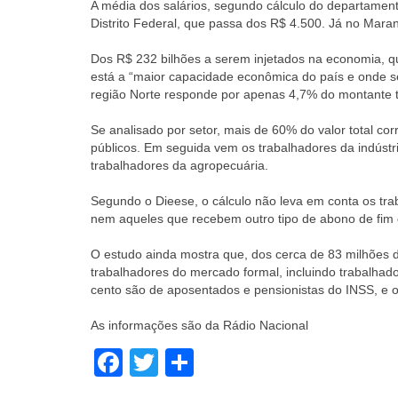
A média dos salários, segundo cálculo do departament
Distrito Federal, que passa dos R$ 4.500. Já no Mara
Dos R$ 232 bilhões a serem injetados na economia, 
está a “maior capacidade econômica do país e onde s
região Norte responde por apenas 4,7% do montante t
Se analisado por setor, mais de 60% do valor total co
públicos. Em seguida vem os trabalhadores da indústri
trabalhadores da agropecuária.
Segundo o Dieese, o cálculo não leva em conta os tra
nem aqueles que recebem outro tipo de abono de fim d
O estudo ainda mostra que, dos cerca de 83 milhões d
trabalhadores do mercado formal, incluindo trabalhad
cento são de aposentados e pensionistas do INSS, e o
As informações são da Rádio Nacional
Facebook
Twitter
Share