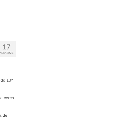
17
NOV 2021
 do 13º
 a cerca
a de