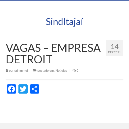
SindItajaí
VAGAS – EMPRESA
14
DEZ 2021
DETROIT
por
stimmmei
|
postado em:
Notícias
|
0
Facebook
Twitter
Share