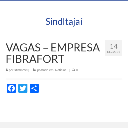
SindItajaí
VAGAS – EMPRESA
14
DEZ 2021
FIBRAFORT
por
stimmmei
|
postado em:
Notícias
|
0
Facebook
Twitter
Share