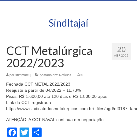
SindItajaí
CCT Metalúrgica
20
ABR 2022
2022/2023
por
stimmmei
|
postado em:
Notícias
|
0
Fechada CCT METAL 2022/2023
Reajuste a partir de 04/2022 – 11,73%
Pisos: R$ 1.600,00 até 120 dias e R$ 1.800,00 após.
Link da CCT registrada:
https://www.sindicatodosmetalurgicos.com.br/_files/ugd/ef3187
ATENÇÃO: A CCT NAVAL continua em negociação.
Facebook
Twitter
Share