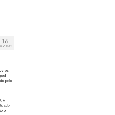
16
AIO 2022
íderes
guel
ado pelo
, a
ficado
ão e