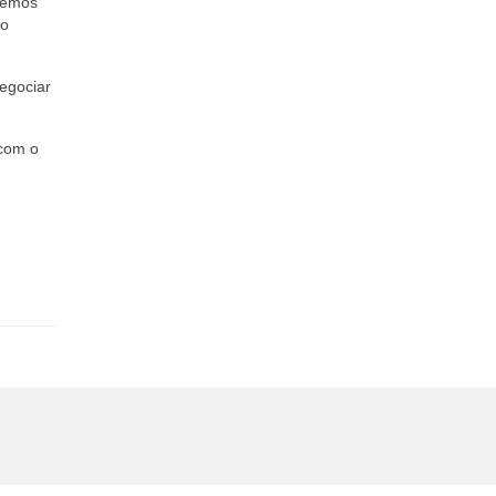
Temos
ao
negociar
 com o