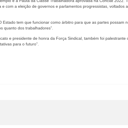
xemplo é a Pauta da Classe Trabalhadora aprovada na Conclat 2022. 
 e com a eleição de governos e parlamentos progressistas, voltados 
 “O Estado tem que funcionar como árbitro para que as partes possam 
os quanto dos trabalhadores”.
icato e presidente de honra da Força Sindical, também foi palestrante
ativas para o futuro”.