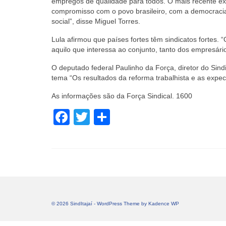
empregos de qualidade para todos. O mais recente e
compromisso com o povo brasileiro, com a democracia
social”, disse Miguel Torres.
Lula afirmou que países fortes têm sindicatos fortes.
aquilo que interessa ao conjunto, tanto dos empresári
O deputado federal Paulinho da Força, diretor do Sind
tema “Os resultados da reforma trabalhista e as expect
As informações são da Força Sindical. 1600
Facebook
Twitter
Share
© 2026 SindItajaí - WordPress Theme by
Kadence WP