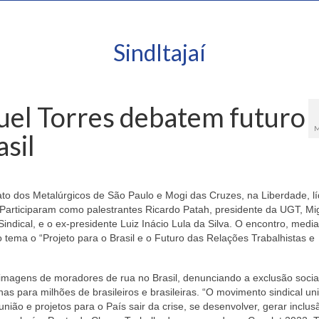
SindItajaí
guel Torres debatem futuro
M
sil
cato dos Metalúrgicos de São Paulo e Mogi das Cruzes, na Liberdade, l
o. Participaram como palestrantes Ricardo Patah, presidente da UGT, Mi
indical, e o ex-presidente Luiz Inácio Lula da Silva. O encontro, medi
o tema o “Projeto para o Brasil e o Futuro das Relações Trabalhistas e
imagens de moradores de rua no Brasil, denunciando a exclusão social
as para milhões de brasileiros e brasileiras. “O movimento sindical uni
nião e projetos para o País sair da crise, se desenvolver, gerar inclus