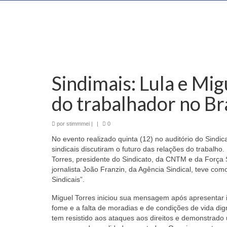
Sindimais: Lula e Mi
do trabalhador no Bra
por
stimmmei
|
|
0
No evento realizado quinta (12) no auditório do Sindi
sindicais discutiram o futuro das relações do trabalh
Torres, presidente do Sindicato, da CNTM e da Força S
jornalista João Franzin, da Agência Sindical, teve com
Sindicais”.
Miguel Torres iniciou sua mensagem após apresentar 
fome e a falta de moradias e de condições de vida dign
tem resistido aos ataques aos direitos e demonstrado u