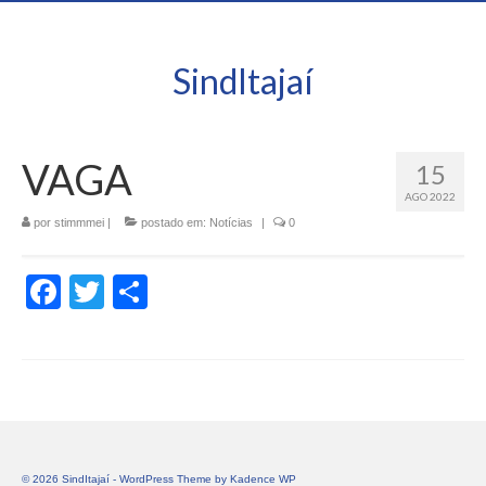
SindItajaí
VAGA
15
AGO 2022
por
stimmmei
|
postado em:
Notícias
|
0
Facebook
Twitter
Share
© 2026 SindItajaí - WordPress Theme by
Kadence WP