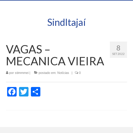
SindItajaí
VAGAS –
8
SET 2022
MECANICA VIEIRA
por
stimmmei
|
postado em:
Notícias
|
0
Facebook
Twitter
Share