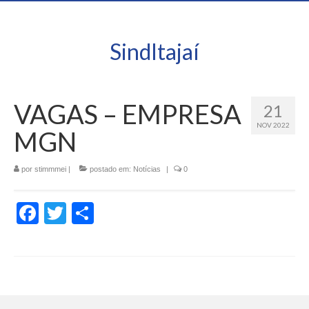
SindItajaí
VAGAS – EMPRESA
21
NOV 2022
MGN
por
stimmmei
|
postado em:
Notícias
|
0
Facebook
Twitter
Share