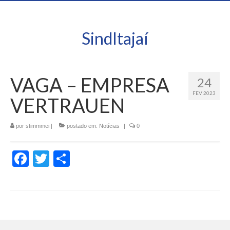
SindItajaí
VAGA – EMPRESA
24
FEV 2023
VERTRAUEN
por
stimmmei
|
postado em:
Notícias
|
0
Facebook
Twitter
Share