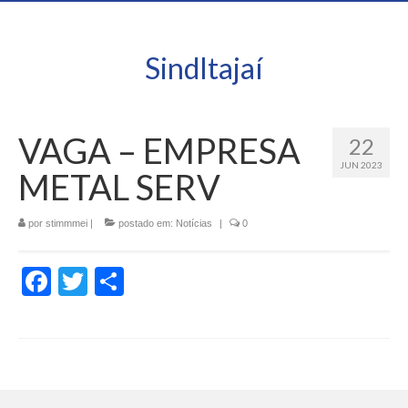
SindItajaí
VAGA – EMPRESA
22
JUN 2023
METAL SERV
por
stimmmei
|
postado em:
Notícias
|
0
Facebook
Twitter
Share