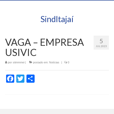
SindItajaí
VAGA – EMPRESA
5
JUL 2023
USIVIC
por
stimmmei
|
postado em:
Notícias
|
0
Facebook
Twitter
Share