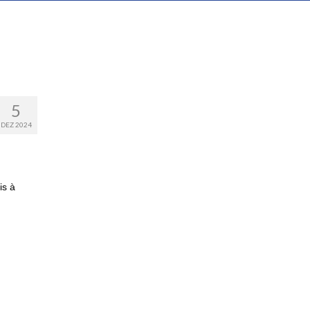
5
DEZ 2024
is à