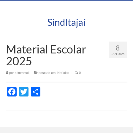
SindItajaí
Material Escolar
8
JAN 2025
2025
por
stimmmei
|
postado em:
Notícias
|
0
Facebook
Twitter
Share