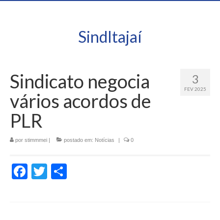
SindItajaí
Sindicato negocia
3
FEV 2025
vários acordos de
PLR
por
stimmmei
|
postado em:
Notícias
|
0
Facebook
Twitter
Share