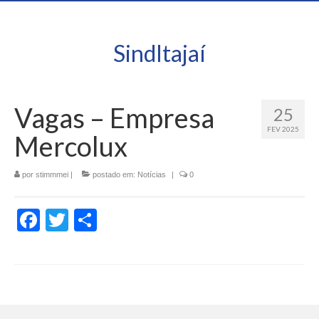
SindItajaí
Vagas – Empresa
25
FEV 2025
Mercolux
por
stimmmei
|
postado em:
Notícias
|
0
Facebook
Twitter
Share