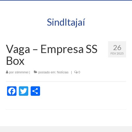
SindItajaí
Vaga – Empresa SS
26
FEV 2025
Box
por
stimmmei
|
postado em:
Notícias
|
0
Facebook
Twitter
Share