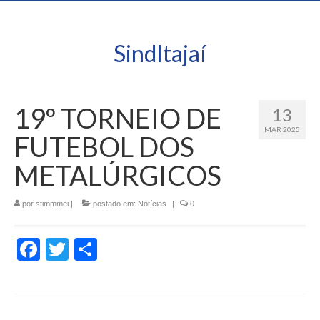
SindItajaí
19º TORNEIO DE
13
MAR 2025
FUTEBOL DOS
METALÚRGICOS
por
stimmmei
|
postado em:
Notícias
|
0
Facebook
Twitter
Share