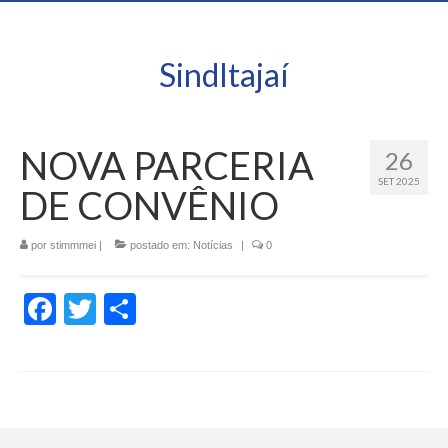
SindItajaí
NOVA PARCERIA
26
SET 2025
DE CONVÊNIO
por
stimmmei
|
postado em:
Notícias
|
0
Facebook
Twitter
Share