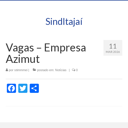
SindItajaí
Vagas – Empresa
11
MAR 2026
Azimut
por
stimmmei
|
postado em:
Notícias
|
0
Facebook
Twitter
Share