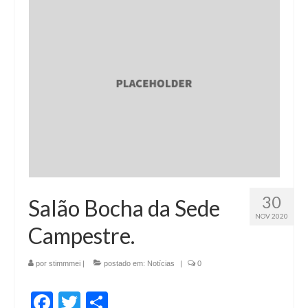
30
Salão Bocha da Sede
NOV 2020
Campestre.
por
stimmmei
|
postado em:
Notícias
|
0
Facebook
Twitter
Share