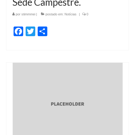
Sede Campestre.
por
stimmmei
|
postado em:
Notícias
|
0
Facebook
Twitter
Share