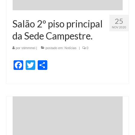
25
Salão 2º piso principal
NOV 2020
da Sede Campestre.
por
stimmmei
|
postado em:
Notícias
|
0
Facebook
Twitter
Share