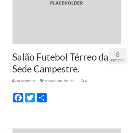
8
Salão Futebol Térreo da
DEZ 2020
Sede Campestre.
por
stimmmei
|
postado em:
Notícias
|
0
Facebook
Twitter
Share