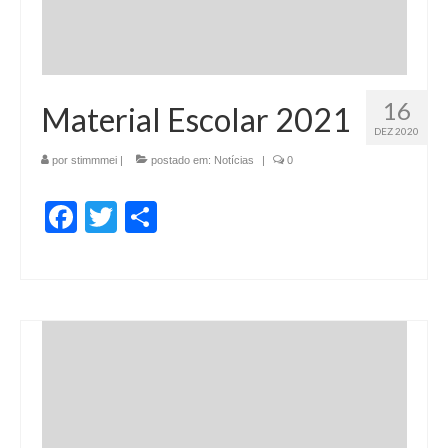
16
Material Escolar 2021
DEZ 2020
por
stimmmei
|
postado em:
Notícias
|
0
Facebook
Twitter
Share