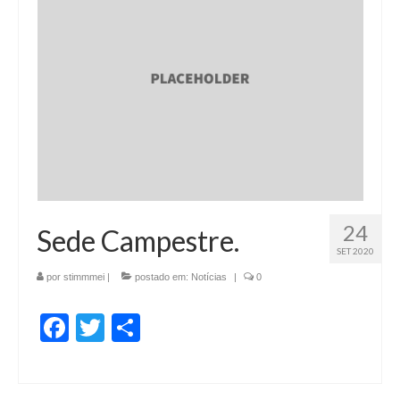
24
Sede Campestre.
SET 2020
por
stimmmei
|
postado em:
Notícias
|
0
Facebook
Twitter
Share