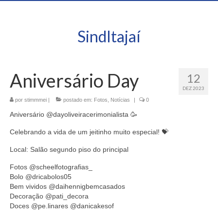
SindItajaí
Aniversário Day
12
DEZ 2023
por
stimmmei
|
postado em:
Fotos
,
Notícias
|
0
Aniversário @dayoliveiracerimonialista 🥳
Celebrando a vida de um jeitinho muito especial! 💝
Local: Salão segundo piso do principal
Fotos @scheelfotografias_
Bolo @dricabolos05
Bem vividos @daihennigbemcasados
Decoração @pati_decora
Doces @pe.linares @danicakesof