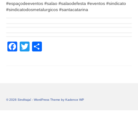
#espaçodeeventos #salao #salaodefesta #eventos #sindicato
#sindicatodosmetalurgicos #santacatarina
Facebook
Twitter
Share
© 2026 SindItajaí - WordPress Theme by
Kadence WP