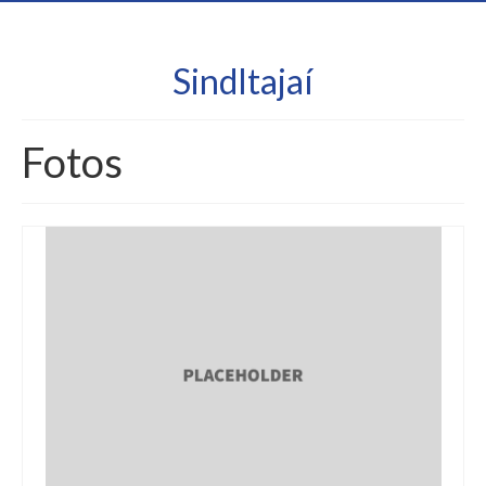
SindItajaí
Fotos