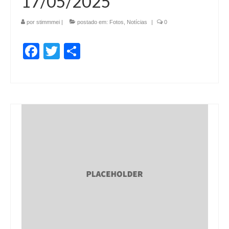
17/05/2025
por
stimmmei
|
postado em:
Fotos
,
Notícias
|
0
Facebook
Twitter
Share