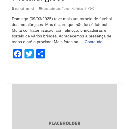
por
stimmmei
|
postado em:
Fotos
,
Notícias
|
0
Domingo (09/03/2025) teve mais um torneio de futebol
dos metalúrgicos. Mas é claro que não foi só futebol.
Muita confraternização, com almoço, brincadeiras e
sorteio de vários brindes. Agradecemos a presença de
todos e até a próxima! Mais fotos na …
Conteúdo
Facebook
Twitter
Share