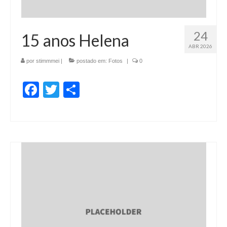
24
15 anos Helena
ABR 2026
por
stimmmei
|
postado em:
Fotos
|
0
Facebook
Twitter
Share