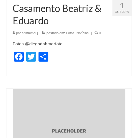
1
Casamento Beatriz &
OUT 2025
Eduardo
por
stimmmei
|
postado em:
Fotos
,
Notícias
|
0
Fotos @diegodahmerfoto
Facebook
Twitter
Share