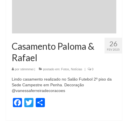
26
Casamento Paloma &
FEV 2025
Rafael
por
stimmmei
|
postado em:
Fotos
,
Notícias
|
0
Lindo casamento realizado no Salão Futebol 2º piso da
Sede Campestre em Penha. Decoração
@vanessaferreiradecoracoes
Facebook
Twitter
Share