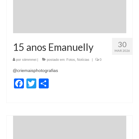
30
15 anos Emanuelly
MAR 2026
por
stimmmei
|
postado em:
Fotos
,
Notícias
|
0
@criemaisphotografias
Facebook
Twitter
Share