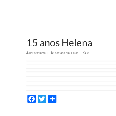
15 anos Helena
por
stimmmei
|
postado em:
Fotos
|
0
Facebook
Twitter
Share