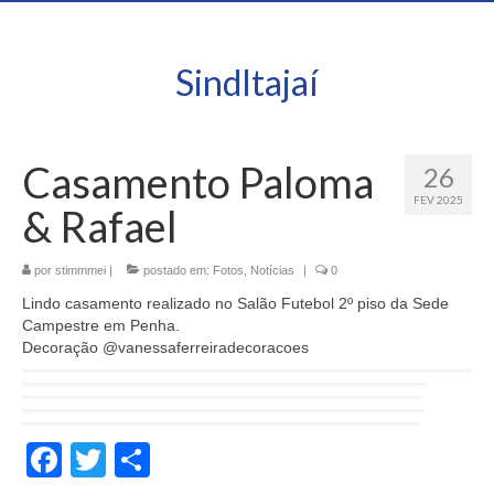
SindItajaí
Casamento Paloma
26
FEV 2025
& Rafael
por
stimmmei
|
postado em:
Fotos
,
Notícias
|
0
Lindo casamento realizado no Salão Futebol 2º piso da Sede
Campestre em Penha.
Decoração @vanessaferreiradecoracoes
Facebook
Twitter
Share