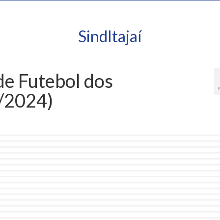
SindItajaí
de Futebol dos
/2024)