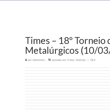
Times – 18º Torneio 
Metalúrgicos (10/03
por
stimmmei
|
postado em:
Fotos
,
Notícias
|
0