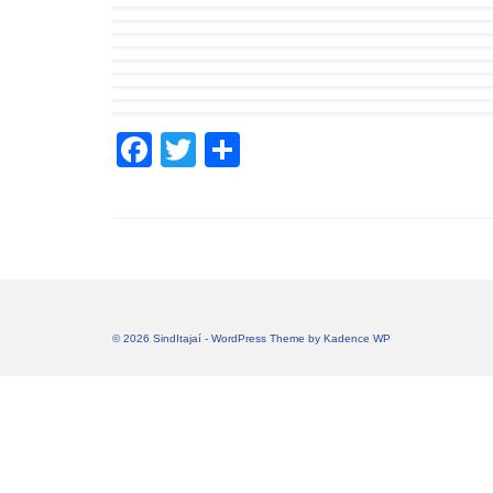
Facebook
Twitter
Share
© 2026 SindItajaí - WordPress Theme by
Kadence WP