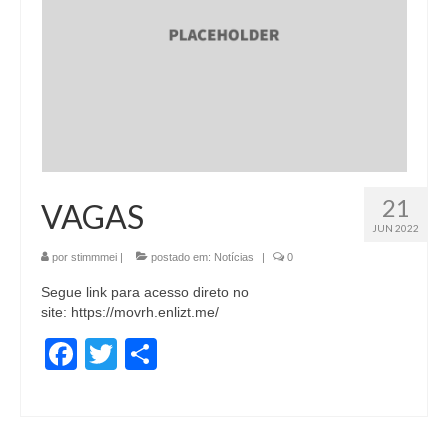
21
VAGAS
JUN 2022
por
stimmmei
|
postado em:
Notícias
|
0
Segue link para acesso direto no
site: https://movrh.enlizt.me/
Facebook
Twitter
Share