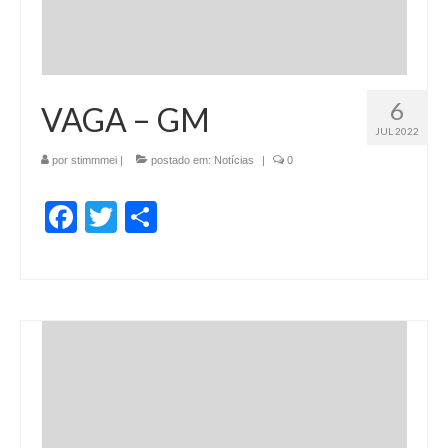
6
VAGA – GM
JUL 2022
por
stimmmei
|
postado em:
Notícias
|
0
Facebook
Twitter
Share