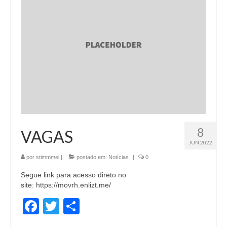
8
VAGAS
JUN 2022
por
stimmmei
|
postado em:
Notícias
|
0
Segue link para acesso direto no
site: https://movrh.enlizt.me/
Facebook
Twitter
Share