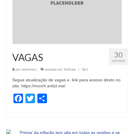
30
VAGAS
JUN 2022
por
stimmmei
|
postado em:
Notícias
|
0
Segue atualização de vagas e link para acesso direto no
site: https://movrh.enlizt.me/
Facebook
Twitter
Share