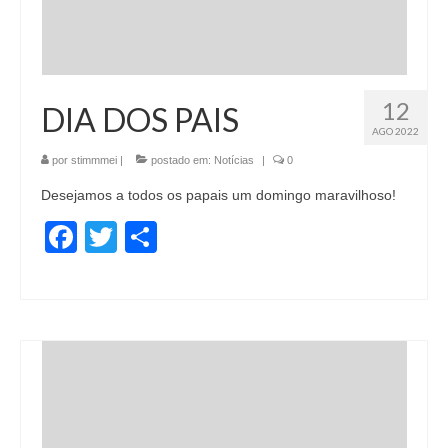
12
DIA DOS PAIS
AGO 2022
por
stimmmei
|
postado em:
Notícias
|
0
Desejamos a todos os papais um domingo maravilhoso!
Facebook
Twitter
Share