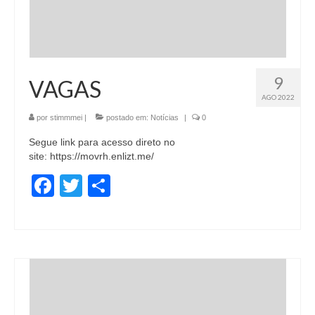
9
VAGAS
AGO 2022
por
stimmmei
|
postado em:
Notícias
|
0
Segue link para acesso direto no
site: https://movrh.enlizt.me/
Facebook
Twitter
Share