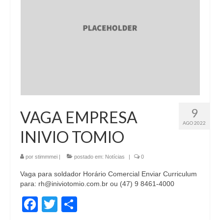
9
VAGA EMPRESA
AGO 2022
INIVIO TOMIO
por
stimmmei
|
postado em:
Notícias
|
0
Vaga para soldador Horário Comercial Enviar Curriculum
para: rh@iniviotomio.com.br ou (47) 9 8461-4000
Facebook
Twitter
Share