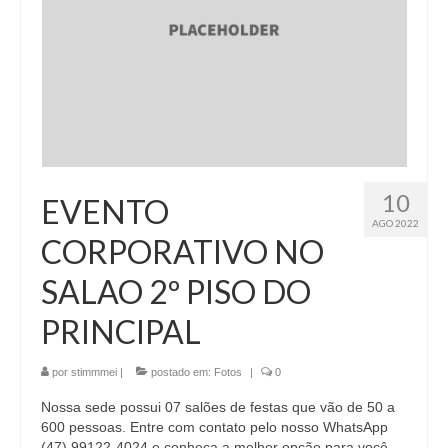
10
EVENTO
AGO 2022
CORPORATIVO NO
SALAO 2º PISO DO
PRINCIPAL
por
stimmmei
|
postado em:
Fotos
|
0
Nossa sede possui 07 salões de festas que vão de 50 a
600 pessoas. Entre com contato pelo nosso WhatsApp
(47) 99122-4024 e conheça a melhor opção para você.