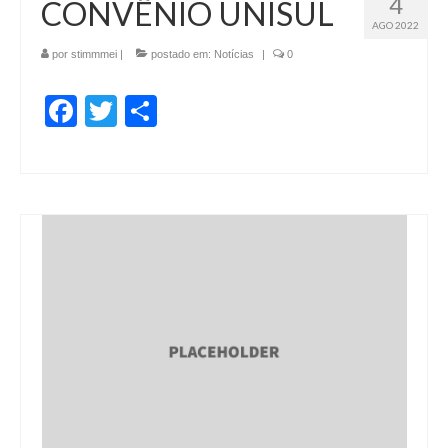
4
CONVÊNIO UNISUL
AGO 2022
por
stimmmei
|
postado em:
Notícias
|
0
Facebook
Twitter
Share