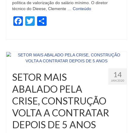
política de valorização do salário mínimo. O diretor
técnico do Dieese, Clemente …
Conteúdo
Facebook
Twitter
Share
14
SETOR MAIS
JAN 2020
ABALADO PELA
CRISE, CONSTRUÇÃO
VOLTA A CONTRATAR
DEPOIS DE 5 ANOS