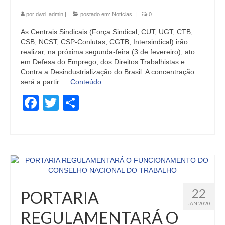
por
dwd_admin
|
postado em:
Notícias
|
0
As Centrais Sindicais (Força Sindical, CUT, UGT, CTB,
CSB, NCST, CSP-Conlutas, CGTB, Intersindical) irão
realizar, na próxima segunda-feira (3 de fevereiro), ato
em Defesa do Emprego, dos Direitos Trabalhistas e
Contra a Desindustrialização do Brasil. A concentração
será a partir …
Conteúdo
Facebook
Twitter
Share
22
PORTARIA
JAN 2020
REGULAMENTARÁ O