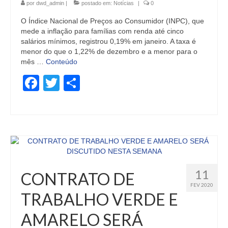
por
dwd_admin
|
postado em:
Notícias
|
0
O Índice Nacional de Preços ao Consumidor (INPC), que
mede a inflação para famílias com renda até cinco
salários mínimos, registrou 0,19% em janeiro. A taxa é
menor do que o 1,22% de dezembro e a menor para o
mês …
Conteúdo
Facebook
Twitter
Share
11
CONTRATO DE
FEV 2020
TRABALHO VERDE E
AMARELO SERÁ