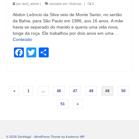
por
dwd_admin
|
postado em:
Notícias
|
0
Abdon Leôncio da Silva veio de Monte Santo, no sertão
da Bahia, para São Paulo em 1986, aos 16 anos. A mãe
havia se separado do marido e queria uma vida nova,
longe da roça. Ele trabalhou por dois anos em uma …
Conteúdo
Facebook
Twitter
Share
Paginação
«
1
…
46
47
48
49
50
de
51
»
posts
© 2026 SindItajaí - WordPress Theme by
Kadence WP