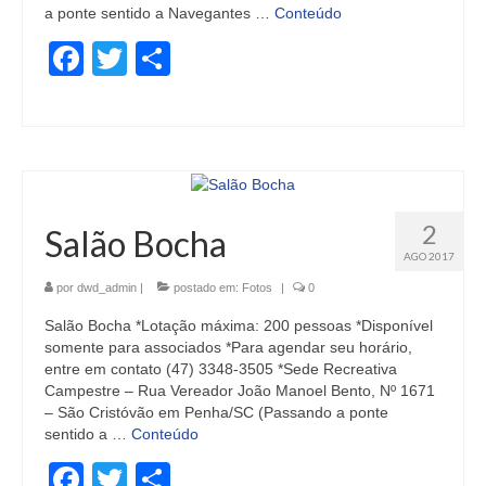
a ponte sentido a Navegantes …
Conteúdo
Facebook
Twitter
Share
2
Salão Bocha
AGO 2017
por
dwd_admin
|
postado em:
Fotos
|
0
Salão Bocha *Lotação máxima: 200 pessoas *Disponível
somente para associados *Para agendar seu horário,
entre em contato (47) 3348-3505 *Sede Recreativa
Campestre – Rua Vereador João Manoel Bento, Nº 1671
– São Cristóvão em Penha/SC (Passando a ponte
sentido a …
Conteúdo
Facebook
Twitter
Share