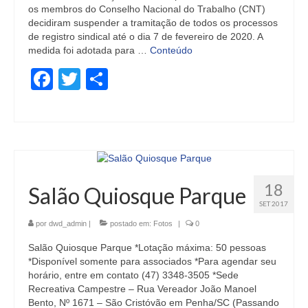
os membros do Conselho Nacional do Trabalho (CNT)
decidiram suspender a tramitação de todos os processos
de registro sindical até o dia 7 de fevereiro de 2020. A
medida foi adotada para …
Conteúdo
Facebook
Twitter
Share
18
Salão Quiosque Parque
SET 2017
por
dwd_admin
|
postado em:
Fotos
|
0
Salão Quiosque Parque *Lotação máxima: 50 pessoas
*Disponível somente para associados *Para agendar seu
horário, entre em contato (47) 3348-3505 *Sede
Recreativa Campestre – Rua Vereador João Manoel
Bento, Nº 1671 – São Cristóvão em Penha/SC (Passando